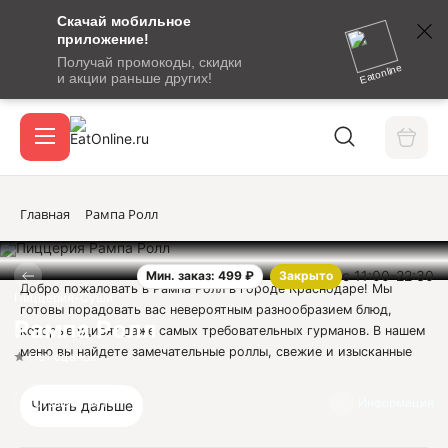
Скачай мобильное
номер
приложение!
SMS-
Получай промокоды, скидки
сообщение
Eatonline
и акции раньше других!
с
Акции
кодом
подтверждения
О сервисе
Главная
Рампа Ролл
с 11:00-22:30
Мин. заказ: 499 ₽
Закрыто
Откры
Добро пожаловать в Рампа Ролл в городе Краснодаре! Мы
Вход / регистрация
Пиццерия-Суши
готовы порадовать вас невероятным разнообразием блюд,
Рампа Ролл
которые удивят даже самых требовательных гурманов. В нашем
меню вы найдете замечательные роллы, свежие и изысканные
Нет оценок
суши, а также ароматную пиццу. Наши роллы - это настоящее
произведение искусства с точным соблюдением японских
Отзывов нет
Информация
Читать дальше
традиций. Мы используем только самые качественные
ингредиенты, чтобы каждый кусочек был насыщенным, сочным